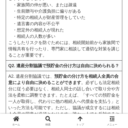
・家族間の仲が悪い、または疎遠
・生前贈与や介護負担に偏りがある
・特定の相続人が財産管理をしていた
・遺言書の内容が不公平
・想定外の相続人が現れた
・相続人の人数が多い
こうしたリスクを防ぐためには、相続開始前から家族間で
情報共有を行ったり、専門家に相談して適切な対策を講じ
ることが重要です。
Q2. 遺産分割協議で預貯金の分け方は自由に決められる？
A2. 遺産分割協議では、
預貯金の分け方を相続人全員の合
意により自由に決めることができます
。必ずしも法定相続
分に従う必要はなく、相続人同士の話し合いで取り分や方
法を柔軟に調整できます。たとえば、「すべての預貯金を
一人が取得し、代わりに他の相続人へ代償金を支払う」と
いった方法も可能です。ただし、協議が成立するには相続
人全員の同意が必須となります。誰か一人でも反対すると
協議は無効となるため、慎重に進めましょう。
ホーム
検索
トップ
メニュー