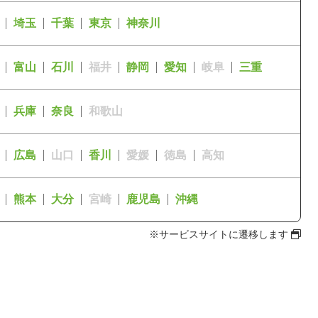
埼玉
千葉
東京
神奈川
富山
石川
福井
静岡
愛知
岐阜
三重
兵庫
奈良
和歌山
広島
山口
香川
愛媛
徳島
高知
熊本
大分
宮崎
鹿児島
沖縄
※サービスサイトに遷移します