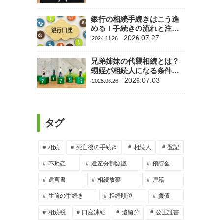
銀行の相続手続きはこう進
める！手続きの流れと注意
点をわかりやすく解説
2026.07.27
2024.11.26
兄弟姉妹の代襲相続とは？
甥姪が相続人になる条件と
注意点も徹底解説
2026.07.03
2025.06.26
タグ
相続
死亡後の手続き
相続人
登記
不動産
遺産分割協議
預貯金
遺言書
相続放棄
戸籍
生前の手続き
相続順位
負債
相続税
口座凍結
遺留分
公正証書