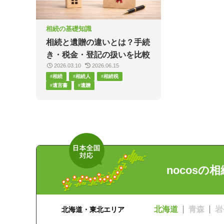
相続の基礎知識
相続と遺贈の違いとは？手続
き・税金・登記の扱いを比較
2026.03.10
2026.06.15
相続
相続人
相続税
遺言書
遺贈
nocosの
北海道
青森
岩
北海道・東北エリア