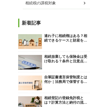
相続税の課税対象
新着記事
連れ子に相続権はある？相
続できるケースと財産を引
き継ぐ方法
相続放棄しても保険金は受
け取れる？条件と注意点を
解説
自筆証書遺言保管制度とは
何か｜法務局で保管するメ
リットと注意点を解説
相続登記の登録免許税と
は？計算方法と納付の流れ
をわかりやすく解説