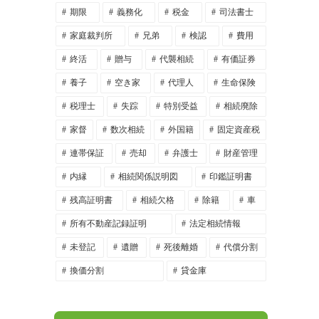
期限
義務化
税金
司法書士
家庭裁判所
兄弟
検認
費用
終活
贈与
代襲相続
有価証券
養子
空き家
代理人
生命保険
税理士
失踪
特別受益
相続廃除
家督
数次相続
外国籍
固定資産税
連帯保証
売却
弁護士
財産管理
内縁
相続関係説明図
印鑑証明書
残高証明書
相続欠格
除籍
車
所有不動産記録証明
法定相続情報
未登記
遺贈
死後離婚
代償分割
換価分割
貸金庫