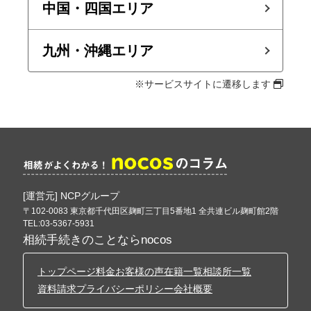
中国・四国エリア
九州・沖縄エリア
※サービスサイトに遷移します
[運営元] NCPグループ
〒102-0083 東京都千代田区麹町三丁目5番地1 全共連ビル麹町館2階
TEL:03-5367-5931
相続手続きのことならnocos
トップページ
料金
お客様の声
在籍一覧
相談所一覧
資料請求
プライバシーポリシー
会社概要