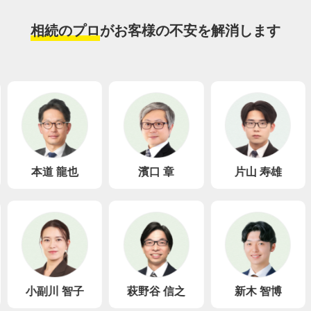
相続のプロ
がお客様の不安を解消します
本道 龍也
濱口 章
片山 寿雄
小副川 智子
萩野谷 信之
新木 智博