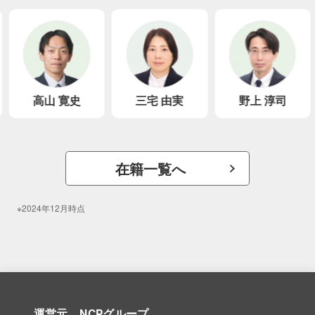
高山 寛史
三宅 由実
野上 淳司
在籍一覧へ
※2024年12月時点
運営元 NCPグループ